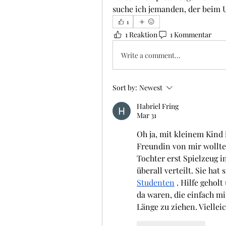
suche ich jemanden, der beim 
1
1 Reaktion
1 Kommentar
Write a comment...
Sort by:
Newest
Habriel Fring
Mar 31
Oh ja, mit kleinem Kind
Freundin von mir wollte 
Tochter erst Spielzeug i
überall verteilt. Sie hat
Studenten
 . Hilfe gehol
da waren, die einfach mit
Länge zu ziehen. Viellei