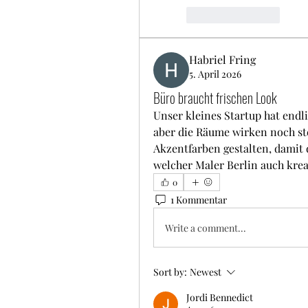
Like
Reply
Habriel Fring
5. April 2026
Büro braucht frischen Look
Unser kleines Startup hat endli
aber die Räume wirken noch ste
Akzentfarben gestalten, damit d
welcher Maler Berlin auch kre
0
1 Kommentar
Write a comment...
Sort by:
Newest
Jordi Bennedict