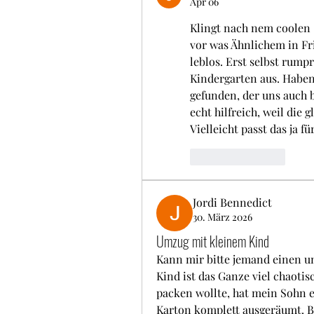
Apr 06
Klingt nach nem coolen S
vor was Ähnlichem in Fri
leblos. Erst selbst rump
Kindergarten aus. Haben
gefunden, der uns auch b
echt hilfreich, weil die 
Vielleicht passt das ja fü
Like
Reply
Jordi Bennedict
30. März 2026
Umzug mit kleinem Kind
Kann mir bitte jemand einen u
Kind ist das Ganze viel chaotisc
packen wollte, hat mein Sohn 
Karton komplett ausgeräumt. Be