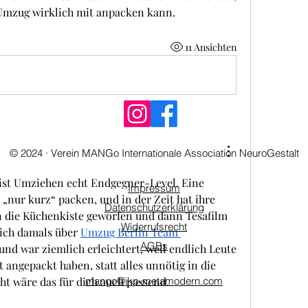
Umzug wirklich mit anpacken kann.
11 Ansichten
© 2024 · Verein MANGo Internationale Association NeuroGestalt
 ist Umziehen echt Endgegner-Level. Eine 
Impressum
„nur kurz“ packen, und in der Zeit hat ihre 
Datenschutzerklärung
n die Küchenkiste geworfen und dann Tesafilm 
Widerrufsrecht
 sich damals über 
Umzug Berlin Team 
AGBs
t und war ziemlich erleichtert, weil endlich Leute 
 angepackt haben, statt alles unnötig in die 
cht wäre das für dich auch passend.
mango@ikp-metamodern.com