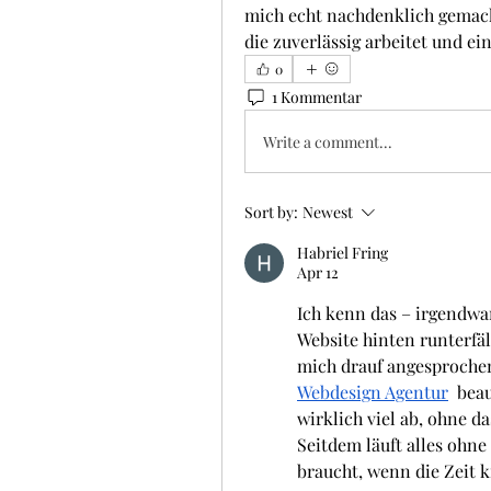
mich echt nachdenklich gemach
die zuverlässig arbeitet und e
0
1 Kommentar
Write a comment...
Sort by:
Newest
Habriel Fring
Apr 12
Ich kenn das – irgendwann
Website hinten runterfäl
Webdesign Agentur
  bea
wirklich viel ab, ohne d
Seitdem läuft alles ohne
braucht, wenn die Zeit k