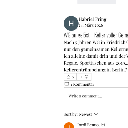
Like
Reply
Habriel Fring
24. März 2026
WG aufgelöst – Keller voller Gem
Nach 5 Jahren WG in Friedrich
nur den gemeinsamen Kellermüll
ich alleine damit drin und der 
Regale, Sporttaschen aus 2019..
Kellerentrümpelung in Berlin?
0
1 Kommentar
Write a comment...
Sort by:
Newest
Jordi Bennedict