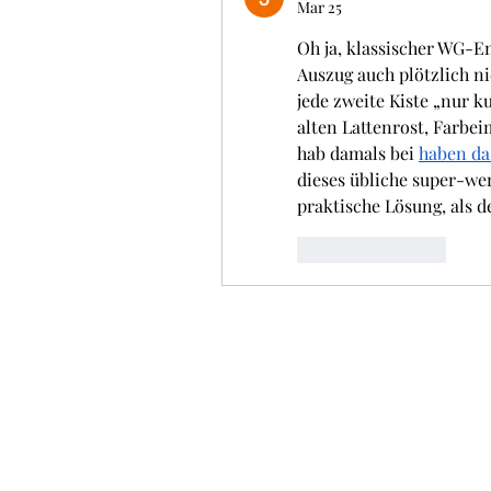
Mar 25
Oh ja, klassischer WG-E
Auszug auch plötzlich n
jede zweite Kiste „nur k
alten Lattenrost, Farbei
hab damals bei 
haben das
dieses übliche super-wer
praktische Lösung, als 
Like
Reply