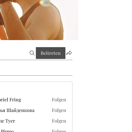
Beitreten
riel Fring
Folgen
рья Шайденкова
Folgen
e Tyer
Folgen
 Pirmo
Folgen